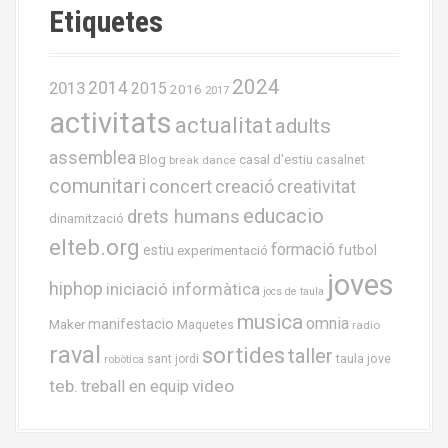
Etiquetes
2024
2013
2014
2015
2016
2017
activitats
actualitat
adults
assemblea
casal d'estiu
Blog
casalnet
break dance
comunitari
concert
creació
creativitat
educacio
drets humans
dinamització
elteb.org
formació
estiu
experimentació
futbol
joves
hiphop
iniciació informàtica
jocs de taula
musica
omnia
Maker
manifestacio
Maquetes
radio
raval
sortides
taller
taula jove
sant jordi
robòtica
teb.
video
treball en equip