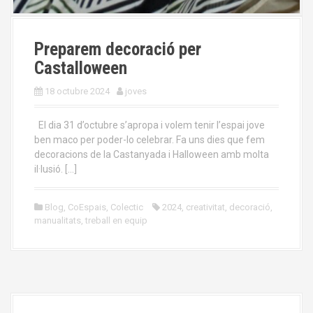
Preparem decoració per
Castalloween
18 octubre 2024
joves
El dia 31 d’octubre s’apropa i volem tenir l’espai jove
ben maco per poder-lo celebrar. Fa uns dies que fem
decoracions de la Castanyada i Halloween amb molta
il·lusió. […]
Blog
,
CoEspais
,
Colectic
2024
,
creativitat
,
decoració
,
manualitats
,
treball en equip