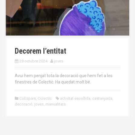
Decorem l’entitat
29 octubre 2024
joves
Avui hem penjat tota la decoració que hem fet a les
finestres de Colectic. Ha quedat molt bé.
CoEspais
,
Colectic
activitat escollida
,
castanyada
,
decoració
,
joves
,
manualitats