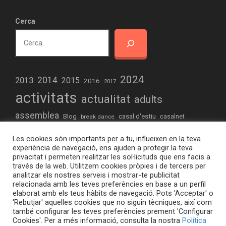
Cerca
2024
2013
2014
2015
2016
2017
activitats
actualitat
adults
assemblea
casal d'estiu
Blog
casalnet
break dance
comunitari
concert
creació
creativitat
Les cookies són importants per a tu, influeixen en la teva
educacio
drets humans
dinamització
experiència de navegació, ens ajuden a protegir la teva
privacitat i permeten realitzar les sol·licituds que ens facis a
elteb.org
formació
estiu
experimentació
futbol
través de la web. Utilitzem cookies pròpies i de tercers per
analitzar els nostres serveis i mostrar-te publicitat
joves
hiphop
iniciació informàtica
relacionada amb les teves preferències en base a un perfil
jocs de taula
elaborat amb els teus hàbits de navegació. Pots 'Acceptar' o
musica
omnia
Maker
manifestacio
Maquetes
radio
'Rebutjar' aquelles cookies que no siguin tècniques, així com
també configurar les teves preferències prement 'Configurar
raval
sortides
taller
taula jove
sant jordi
robòtica
Cookies'. Per a més informació, consulta la nostra
Política