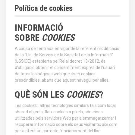
Política de cookies
INFORMACIÓ
SOBRE
COOKIES
A causa de l’entrada en vigor de la referent modificació
de la “Llei de Serveis de la Societat de la Informació”
(LSSICE) establerta pel Reial decret 13/2012, és
d’obligació obtenir el consentiment exprés de l’usuari
de totes les pàgines web que usen cookies
prescindibles, abans que aquest navegui per elles.
QUÈ SÓN LES
COOKIES
?
Les cookies i altres tecnologies similars tals com local
shared objects, flaix cookies o píxels, són eines
utilitzades pels servidors Web per a emmagatzemar i
recuperar informació sobre els seus visitants, així com
per a oferir un correcte funcionament del lloc.