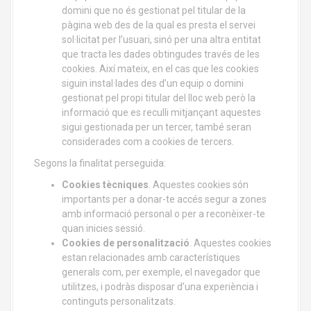
domini que no és gestionat pel titular de la
pàgina web des de la qual es presta el servei
sol·licitat per l’usuari, sinó per una altra entitat
que tracta les dades obtingudes través de les
cookies. Així mateix, en el cas que les cookies
siguin instal·lades des d’un equip o domini
gestionat pel propi titular del lloc web però la
informació que es reculli mitjançant aquestes
sigui gestionada per un tercer, també seran
considerades com a cookies de tercers.
Segons la finalitat perseguida:
Cookies tècniques
. Aquestes cookies són
importants per a donar-te accés segur a zones
amb informació personal o per a reconèixer-te
quan inicies sessió.
Cookies de personalització
. Aquestes cookies
estan relacionades amb característiques
generals com, per exemple, el navegador que
utilitzes, i podràs disposar d’una experiència i
continguts personalitzats.