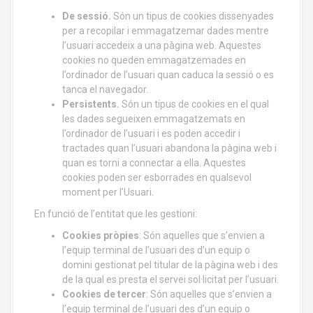
De sessió.
Són un tipus de cookies dissenyades
per a recopilar i emmagatzemar dades mentre
l’usuari accedeix a una pàgina web. Aquestes
cookies no queden emmagatzemades en
l’ordinador de l’usuari quan caduca la sessió o es
tanca el navegador.
Persistents.
Són un tipus de cookies en el qual
les dades segueixen emmagatzemats en
l’ordinador de l’usuari i es poden accedir i
tractades quan l’usuari abandona la pàgina web i
quan es torni a connectar a ella. Aquestes
cookies poden ser esborrades en qualsevol
moment per l’Usuari.
En funció de l’entitat que les gestioni:
Cookies pròpies
: Són aquelles que s’envien a
l’equip terminal de l’usuari des d’un equip o
domini gestionat pel titular de la pàgina web i des
de la qual es presta el servei sol·licitat per l’usuari.
Cookies de tercer
: Són aquelles que s’envien a
l’equip terminal de l’usuari des d’un equip o