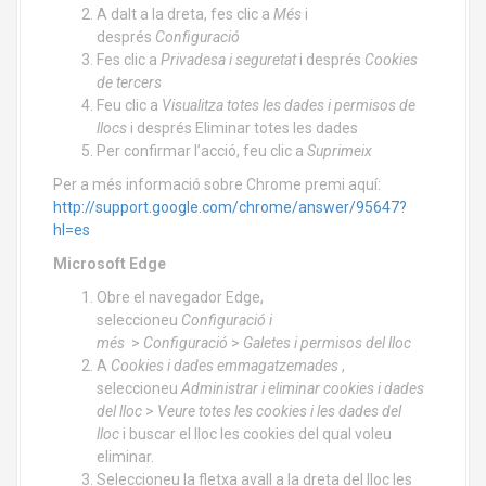
A dalt a la dreta, fes clic a
Més
i
després
Configuració
Fes clic a
Privadesa i seguretat
i després
Cookies
de tercers
Feu clic a
Visualitza totes les dades i permisos de
llocs
i després Eliminar totes les dades
Per confirmar l’acció, feu clic a
Suprimeix
Per a més informació sobre Chrome premi aquí:
http://support.google.com/chrome/answer/95647?
hl=es
Microsoft Edge
Obre el navegador Edge,
seleccioneu
Configuració i
més
>
Configuració
>
Galetes i permisos del lloc
A
Cookies i dades emmagatzemades
,
seleccioneu
Administrar i eliminar cookies i dades
del lloc
>
Veure totes les cookies i les dades del
lloc
i buscar el lloc les cookies del qual voleu
eliminar.
Seleccioneu la fletxa avall a la dreta del lloc les