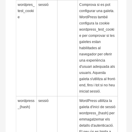
wordpres_
sessió
Comprova si es pot
test_cooki
configurar una galeta.
e
WordPress també
configura la cookie
wordpress_test_cooki
e per comprovar si les
galetes estan
habilitades al
navegador per oferir
una experiència
d'usuari adequada als
usuaris. Aquesta
galeta s'utilitza al front-
end, fins i tot si no heu
iniciat sessió.
wordpress
sessió
WordPress utilitza la
_{hash}
galeta d'inici de sessió
wordpress_{hash} per
emmagatzemar els
detalls d'autenticació.
El seu ús es limita a