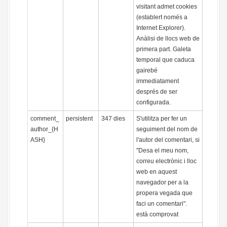
visitant admet cookies
(establert només a
Internet Explorer).
Anàlisi de llocs web de
primera part. Galeta
temporal que caduca
gairebé
immediatament
després de ser
configurada.
comment_
persistent
347 dies
S'utilitza per fer un
author_{H
seguiment del nom de
ASH}
l'autor del comentari, si
"Desa el meu nom,
correu electrònic i lloc
web en aquest
navegador per a la
propera vegada que
faci un comentari".
està comprovat