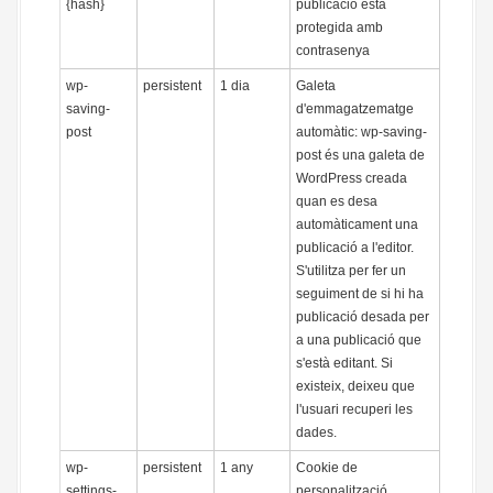
{hash}
publicació està
protegida amb
contrasenya
wp-
persistent
1 dia
Galeta
saving-
d'emmagatzematge
post
automàtic: wp-saving-
post és una galeta de
WordPress creada
quan es desa
automàticament una
publicació a l'editor.
S'utilitza per fer un
seguiment de si hi ha
publicació desada per
a una publicació que
s'està editant. Si
existeix, deixeu que
l'usuari recuperi les
dades.
wp-
persistent
1 any
Cookie de
settings-
personalització.