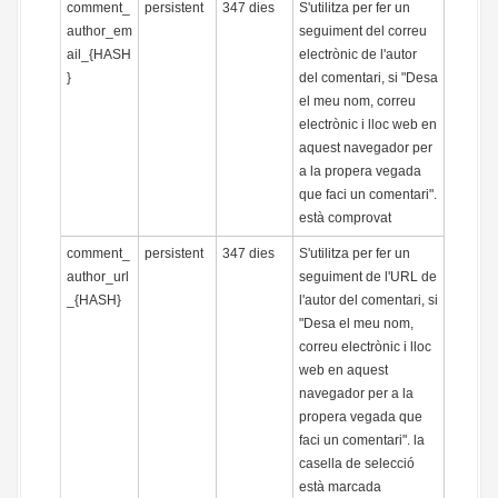
comment_
persistent
347 dies
S'utilitza per fer un
author_em
seguiment del correu
ail_{HASH
electrònic de l'autor
}
del comentari, si "Desa
el meu nom, correu
electrònic i lloc web en
aquest navegador per
a la propera vegada
que faci un comentari".
està comprovat
comment_
persistent
347 dies
S'utilitza per fer un
author_url
seguiment de l'URL de
_{HASH}
l'autor del comentari, si
"Desa el meu nom,
correu electrònic i lloc
web en aquest
navegador per a la
propera vegada que
faci un comentari". la
casella de selecció
està marcada