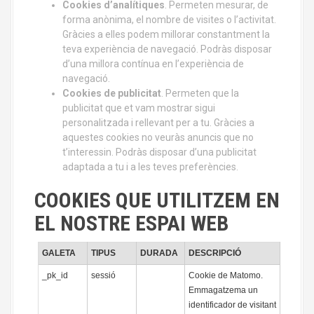
Cookies d’analítiques
. Permeten mesurar, de
forma anònima, el nombre de visites o l’activitat.
Gràcies a elles podem millorar constantment la
teva experiència de navegació. Podràs disposar
d’una millora contínua en l’experiència de
navegació.
Cookies de publicitat
. Permeten que la
publicitat que et vam mostrar sigui
personalitzada i rellevant per a tu. Gràcies a
aquestes cookies no veuràs anuncis que no
t’interessin. Podràs disposar d’una publicitat
adaptada a tu i a les teves preferències.
COOKIES QUE UTILITZEM EN
EL NOSTRE ESPAI WEB
GALETA
TIPUS
DURADA
DESCRIPCIÓ
_pk_id
sessió
Cookie de Matomo.
Emmagatzema un
identificador de visitant