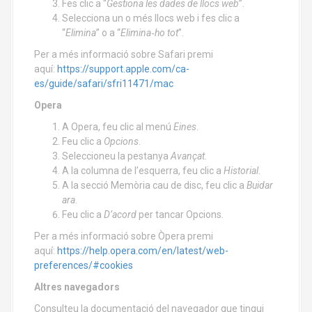
Fes clic a “
Gestiona les dades de llocs web
”.
Selecciona un o més llocs web i fes clic a
“
Elimina
” o a “
Elimina‑ho tot
”.
Per a més informació sobre Safari premi
aquí:
https://support.apple.com/ca-
es/guide/safari/sfri11471/mac
Opera
A Opera, feu clic al menú
Eines
.
Feu clic a
Opcions
.
Seleccioneu la pestanya
Avançat
.
A la columna de l’esquerra, feu clic a
Historial
.
A la secció Memòria cau de disc, feu clic a
Buidar
ara
.
Feu clic a
D’acord
per tancar Opcions.
Per a més informació sobre Òpera premi
aquí:
https://help.opera.com/en/latest/web-
preferences/#cookies
Altres navegadors
Consulteu la documentació del navegador que tingui