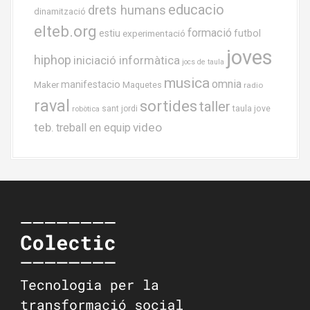
educacio
drets humans
dinamització
elteb.org
formació
estiu
experimentació
futbol
joves
hiphop
iniciació informàtica
jocs de taula
musica
omnia
Maker
manifestacio
Maquetes
radio
raval
sortides
taller
taula jove
sant jordi
robòtica
teb.
video
treball en equip