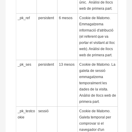
únic. Anàlisi de llocs
web de primera part.
_pk_ref
persistent
6 mesos
Cookie de Matomo.
Emmagatzema
informació d'atribució
(el referent que va
portar el visitant al lloc
web). Anàlisi de llocs
web de primera part.
_pk_ses
persistent
13 mesos
Cookie de Matomo. La
galeta de sessió
emmagatzema
temporalment les
dades de la visita.
Anàlisi de llocs web de
primera part.
_pk_testco
sessió
Cookie de Matomo.
okie
Galeta temporal per
comprovar si el
navegador d'un