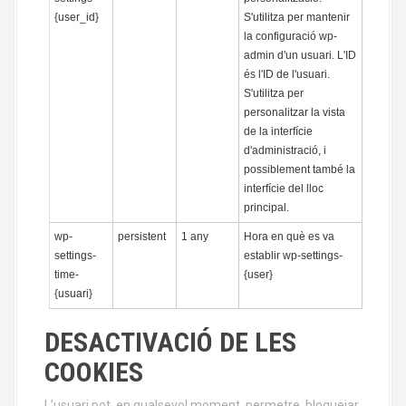
{user_id}
S'utilitza per mantenir
la configuració wp-
admin d'un usuari. L'ID
és l'ID de l'usuari.
S'utilitza per
personalitzar la vista
de la interfície
d'administració, i
possiblement també la
interfície del lloc
principal.
wp-
persistent
1 any
Hora en què es va
settings-
establir wp-settings-
time-
{user}
{usuari}
DESACTIVACIÓ DE LES
COOKIES
L’usuari pot, en qualsevol moment, permetre, bloquejar