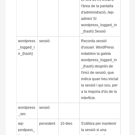
l'àrea de la pantalla
d'administració, /wp-
admin/ Sí
wordpress_logged_in
_{hash} Sessió
wordpress
sessió
Recorda sessió
_logged_i
d'usuari. WordPress
n_{hash}
estableix la galeta
wordpress_logged_in
_{hash} després de
l'inici de sessió, que
indica quan heu iniciat
la sessió i qui sou, per
a la majoria d'ús de la
interfície.
wordpress
sessió
_sec
wp-
persistent
10 dies
S'utilitza per mantenir
postpass_
la sessió si una