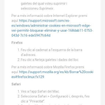
galetes del qual voleu suprimir i
seleccioneu
Suprimeix
.
Per a més informació sobre Internet Explorer premi
aquí:
https://support.microsoft.com/es-
es/windows/administrar-cookies-en-microsoft-edge-
ver-permitir-bloquear-eliminar-y-usar-168dab11-0753-
043d-7c16-ede5947fc64d
Firefox
Feu clic al cadenat a l’esquerra de la barra
d’adreces.
Feu clic a Neteja galetes i dades del lloc.
Per a més informació sobre Mozilla Firefox premi
aquí:
https://support.mozilla.org/es/kb/Borrar%20cooki
es#firefox:linux:fx129
Safari
Ves a l’app Safari del Mac.
Selecciona Safari >
Configuraci
ó i, després, fes
clic a “
Privacitat
”.