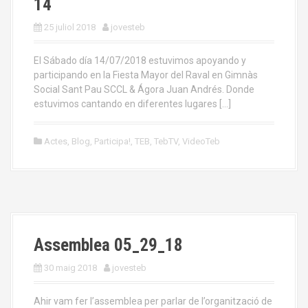
14
25 juliol 2018
jovesteb
El Sábado día 14/07/2018 estuvimos apoyando y
participando en la Fiesta Mayor del Raval en Gimnàs
Social Sant Pau SCCL & Ágora Juan Andrés. Donde
estuvimos cantando en diferentes lugares […]
Actes
,
Blog
,
Participa!
,
TEB
,
TebTV
,
VideoTeb
Assemblea 05_29_18
30 maig 2018
jovesteb
Ahir vam fer l’assemblea per parlar de l’organització de