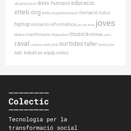
educacio
drets humans
dinamització
elteb.org
formació
estiu
experimentació
futbol
joves
hiphop
iniciació informàtica
jocs de taula
musica
omnia
Maker
manifestacio
Maquetes
radio
raval
sortides
taller
taula jove
sant jordi
robòtica
teb.
video
treball en equip