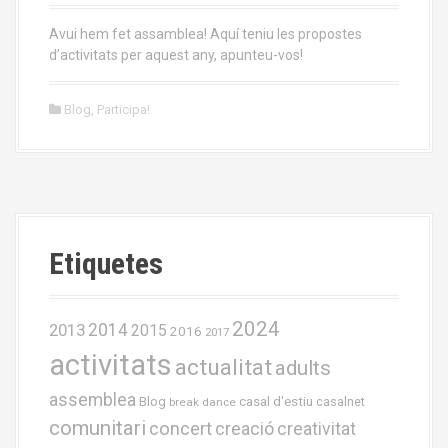
Avui hem fet assamblea! Aquí teniu les propostes
d’activitats per aquest any, apunteu-vos!
Blog
,
Participa!
Etiquetes
2024
2013
2014
2015
2016
2017
activitats
actualitat
adults
assemblea
casal d'estiu
Blog
casalnet
break dance
comunitari
concert
creació
creativitat