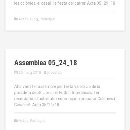
les colònies, el casal i la festa del carrer. Acta 05_29_18
Actes
,
Blog
,
Participa!
Assemblea 05_24_18
25 maig 2018
jovesteb
Ahir vam fer assemble per fer la valoració de la
paradeta de St. Jordi i el Futbolí Intercasals, fer
recordatori d’activitats i començar a preparar Colònies i
Casalnet. Acta 05/24/18
Actes
,
Participa!