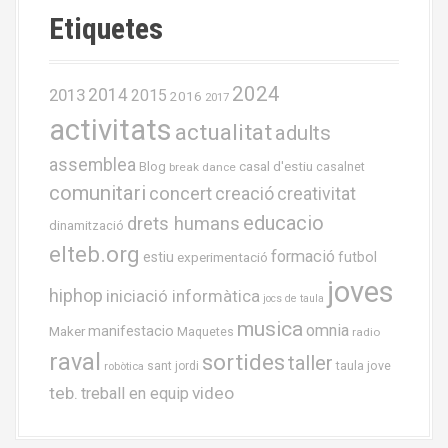
Etiquetes
2024
2013
2014
2015
2016
2017
activitats
actualitat
adults
assemblea
casal d'estiu
Blog
casalnet
break dance
comunitari
concert
creació
creativitat
educacio
drets humans
dinamització
elteb.org
formació
estiu
experimentació
futbol
joves
hiphop
iniciació informàtica
jocs de taula
musica
omnia
Maker
manifestacio
Maquetes
radio
raval
sortides
taller
taula jove
sant jordi
robòtica
teb.
video
treball en equip