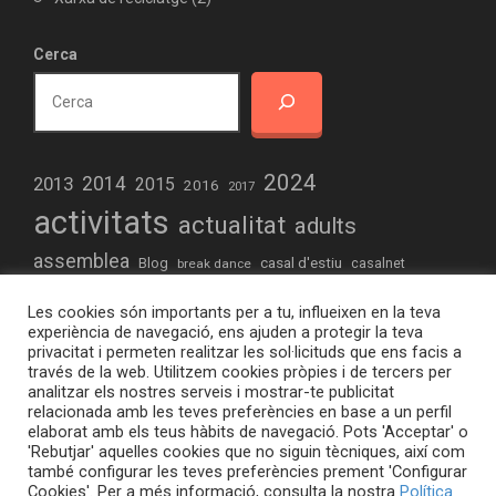
Cerca
2024
2013
2014
2015
2016
2017
activitats
actualitat
adults
assemblea
casal d'estiu
Blog
casalnet
break dance
comunitari
concert
creació
creativitat
Les cookies són importants per a tu, influeixen en la teva
educacio
drets humans
dinamització
experiència de navegació, ens ajuden a protegir la teva
privacitat i permeten realitzar les sol·licituds que ens facis a
elteb.org
formació
estiu
experimentació
futbol
través de la web. Utilitzem cookies pròpies i de tercers per
analitzar els nostres serveis i mostrar-te publicitat
joves
hiphop
iniciació informàtica
jocs de taula
relacionada amb les teves preferències en base a un perfil
elaborat amb els teus hàbits de navegació. Pots 'Acceptar' o
musica
omnia
Maker
manifestacio
Maquetes
radio
'Rebutjar' aquelles cookies que no siguin tècniques, així com
també configurar les teves preferències prement 'Configurar
raval
sortides
taller
taula jove
sant jordi
robòtica
Cookies'. Per a més informació, consulta la nostra
Política