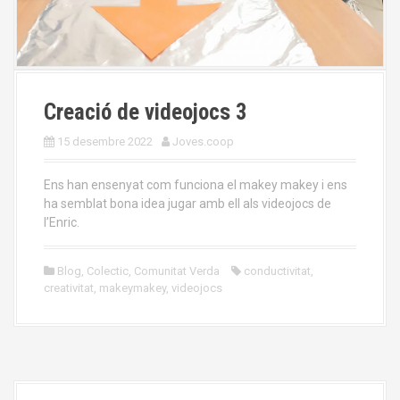
Creació de videojocs 3
15 desembre 2022
Joves.coop
Ens han ensenyat com funciona el makey makey i ens
ha semblat bona idea jugar amb ell als videojocs de
l’Enric.
Blog
,
Colectic
,
Comunitat Verda
conductivitat
,
creativitat
,
makeymakey
,
videojocs