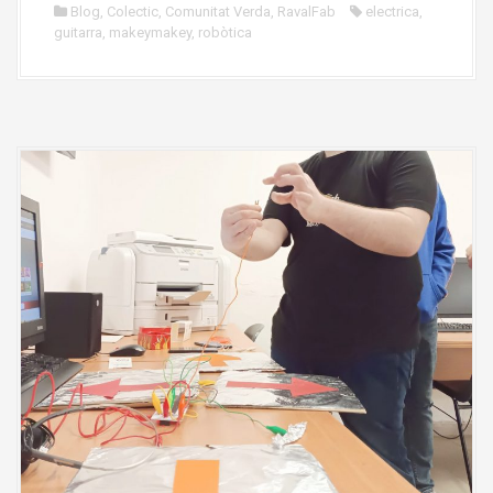
Blog
,
Colectic
,
Comunitat Verda
,
RavalFab
electrica
,
guitarra
,
makeymakey
,
robòtica