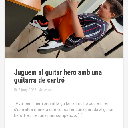
Juguem al guitar hero amb una
guitarra de cartró
7 juny 2023
joves
Avui per fi hem provat la guitarra. I no ho podíem fer
d’una altra manera que no fos fent una partida al guitar
hero. Hem fet una mini competició, […]