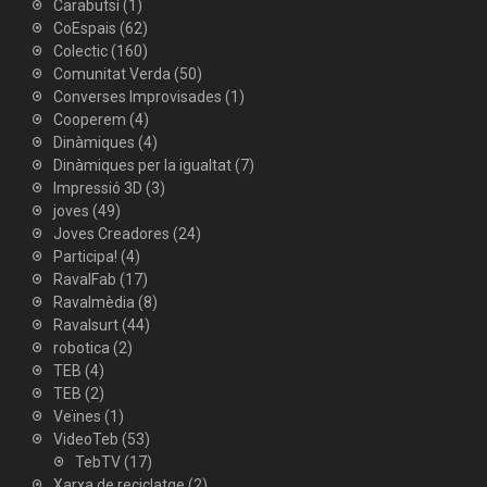
Carabutsí
(1)
CoEspais
(62)
Colectic
(160)
Comunitat Verda
(50)
Converses Improvisades
(1)
Cooperem
(4)
Dinàmiques
(4)
Dinàmiques per la igualtat
(7)
Impressió 3D
(3)
joves
(49)
Joves Creadores
(24)
Participa!
(4)
RavalFab
(17)
Ravalmèdia
(8)
Ravalsurt
(44)
robotica
(2)
TEB
(4)
TEB
(2)
Veïnes
(1)
VideoTeb
(53)
TebTV
(17)
Xarxa de reciclatge
(2)