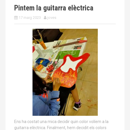
Pintem la guitarra elèctrica
17 maig 2023
joves
Ens ha costat una mica decidir quin color volíem a la
guitarra elèctrica. Finalment, hem decidit els colors