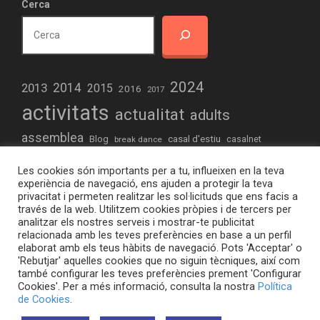
Cerca
2024
2013
2014
2015
2016
2017
activitats
actualitat
adults
assemblea
casal d'estiu
Blog
casalnet
break dance
comunitari
concert
creació
creativitat
Les cookies són importants per a tu, influeixen en la teva
educacio
drets humans
dinamització
experiència de navegació, ens ajuden a protegir la teva
privacitat i permeten realitzar les sol·licituds que ens facis a
elteb.org
formació
estiu
experimentació
futbol
través de la web. Utilitzem cookies pròpies i de tercers per
analitzar els nostres serveis i mostrar-te publicitat
joves
hiphop
iniciació informàtica
jocs de taula
relacionada amb les teves preferències en base a un perfil
elaborat amb els teus hàbits de navegació. Pots 'Acceptar' o
musica
omnia
Maker
manifestacio
Maquetes
radio
'Rebutjar' aquelles cookies que no siguin tècniques, així com
també configurar les teves preferències prement 'Configurar
raval
sortides
taller
taula jove
sant jordi
robòtica
Cookies'. Per a més informació, consulta la nostra
Política
de Cookies
.
teb.
video
treball en equip