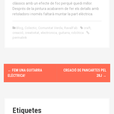
clàssics amb un efecte de foc perquè quedi millor.
Després de la pintura acabarem de fer els detalls amb
retoladors i només faltarà muntar la part elèctrica.
Blog
,
Colectic
,
Comunitat Verda
,
RavalFab
craft
,
creació
,
creativitat
,
electronica
,
guitarra
,
robòtica
permalink
P
←
FEM UNA GUITARRA
CREACIÓ DE PANCARTES PEL
o
ELÈCTRICA!
28J
→
s
t
n
Etiquetes