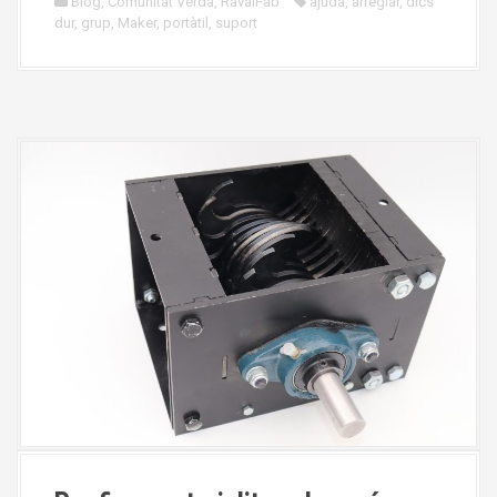
Blog
,
Comunitat Verda
,
RavalFab
ajuda
,
arreglar
,
dics
dur
,
grup
,
Maker
,
portàtil
,
suport