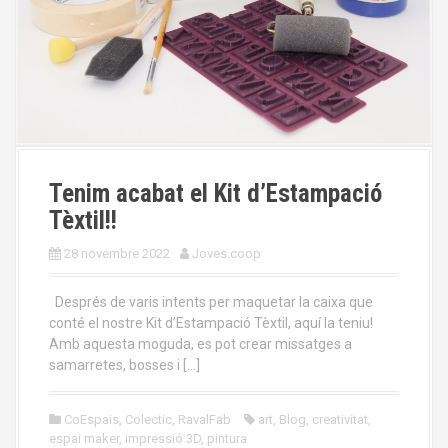
Tenim acabat el Kit d’Estampació
Tèxtil!!
28 novembre 2022
Joves.coop
Després de varis intents per maquetar la caixa que
conté el nostre Kit d’Estampació Tèxtil, aquí la teniu!
Amb aquesta moguda, es pot crear missatges a
samarretes, bosses i […]
CoEspais
,
Colectic
,
RavalFab
art
,
Blog
,
creativitat
,
espai maker
,
impressió 3D
,
pintura