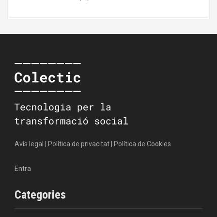
n
Avís legal
|
Política de privacitat
|
Política de Cookies
Entra
Categories