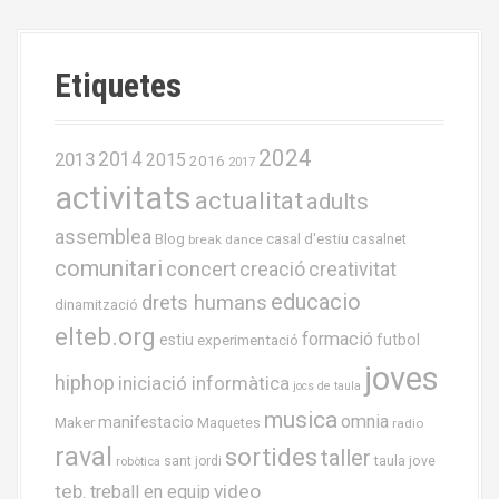
s
t
Etiquetes
s
n
2024
2013
2014
2015
2016
2017
a
activitats
actualitat
adults
v
assemblea
casal d'estiu
Blog
casalnet
break dance
i
comunitari
concert
creació
creativitat
educacio
drets humans
g
dinamització
elteb.org
formació
estiu
experimentació
futbol
a
joves
hiphop
iniciació informàtica
jocs de taula
t
musica
omnia
Maker
manifestacio
Maquetes
radio
i
raval
sortides
taller
taula jove
sant jordi
robòtica
o
teb.
video
treball en equip