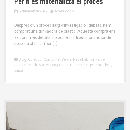
Per fi es materialitza el procés
5 desembre 2022
Joves.coop
Després d’un procés llarg d’investigació i debats, hem
comprat una trinxadora de plàstic. Aquesta compra ens
va obrir més debats: no podíem introduir un motor de
benzina al taller (per […]
Blog
,
Colectic
,
Comunitat Verda
,
RavalFab
,
Xarxa de
reciclatge
Maker
,
projectes2023
,
reciclatge
,
trinxadora
,
xarxa