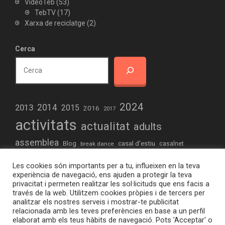
VideoTeb
(53)
TebTV
(17)
Xarxa de reciclatge
(2)
Cerca
2024
2013
2014
2015
2016
2017
activitats
actualitat
adults
assemblea
casal d'estiu
Blog
casalnet
break dance
comunitari
concert
creació
creativitat
Les cookies són importants per a tu, influeixen en la teva
educacio
drets humans
dinamització
experiència de navegació, ens ajuden a protegir la teva
privacitat i permeten realitzar les sol·licituds que ens facis a
elteb.org
formació
estiu
experimentació
futbol
través de la web. Utilitzem cookies pròpies i de tercers per
analitzar els nostres serveis i mostrar-te publicitat
joves
hiphop
iniciació informàtica
jocs de taula
relacionada amb les teves preferències en base a un perfil
elaborat amb els teus hàbits de navegació. Pots 'Acceptar' o
musica