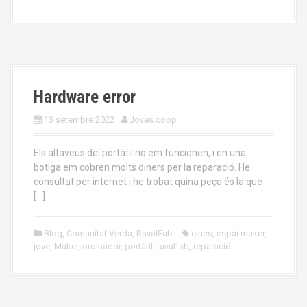
Hardware error
13 setembre 2022
Joves.coop
Els altaveus del portàtil no em funcionen, i en una
botiga em cobren molts diners per la reparació. He
consultat per internet i he trobat quina peça és la que
[…]
Blog
,
Comunitat Verda
,
RavalFab
eines
,
espai maker
,
jove
,
Maker
,
ordinador
,
portàtil
,
ravalfab
,
reparació