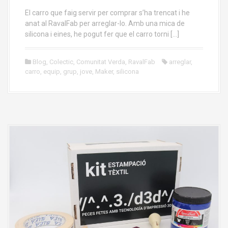
El carro que faig servir per comprar s’ha trencat i he
anat al RavalFab per arreglar-lo. Amb una mica de
silicona i eines, he pogut fer que el carro torni […]
Blog
,
Colectic
,
Comunitat Verda
,
RavalFab
arreglar
,
carro
,
equip
,
grup
,
jove
,
Maker
,
silicona