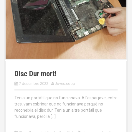
Disc Dur mort!
7 desembre 2022
Joves.coop
Tenia un portàtil que no funcionava. A l’espai jove, entre
tres, vam esbrinar que no funcionava perquè no
reconeixia el disc dur. Tenia un altre portàtil que
funcionava, però la […]