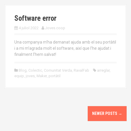
Software error
4 juliol 2022
Joves.coop
Una companya m’ha demanat ajuda amb el seu portàtil
i a mi m’agrada molt el software, així que l’he ajudat i
finalment l’hem salvat!
Blog
,
Colectic
,
Comunitat Verda
,
RavalFab
arreglar
,
equip
,
joves
,
Maker
,
portàtil
P
NEWER POSTS
→
o